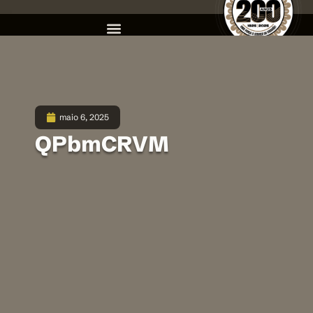
maio 6, 2025
QPbmCRVM