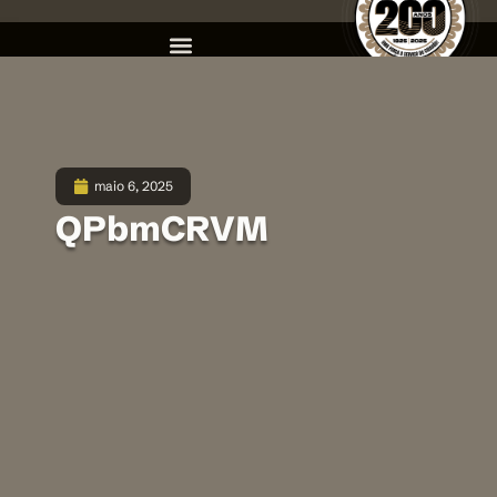
maio 6, 2025
QPbmCRVM