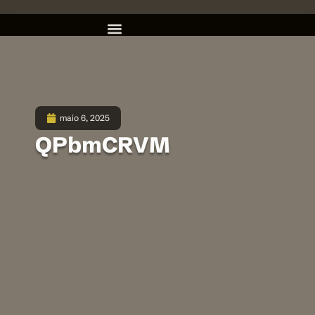
maio 6, 2025
QPbmCRVM