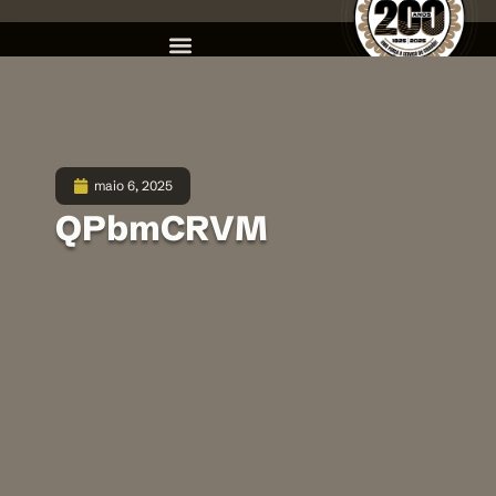
maio 6, 2025
QPbmCRVM