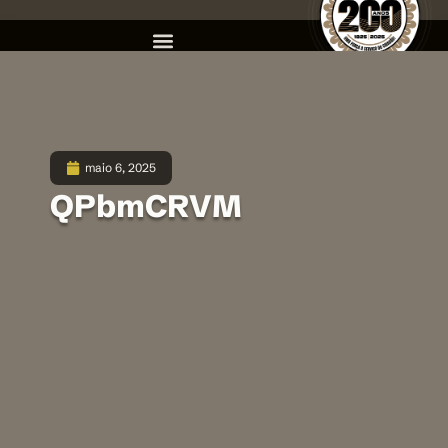
maio 6, 2025
QPbmCRVM