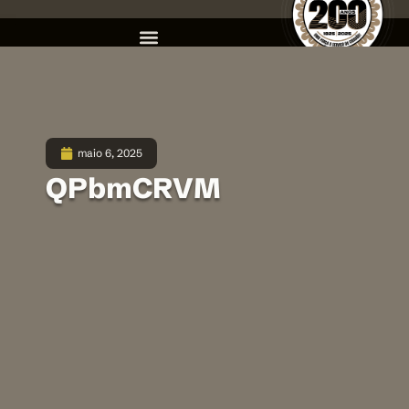
maio 6, 2025
QPbmCRVM