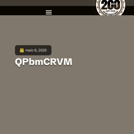
maio 6, 2025
QPbmCRVM