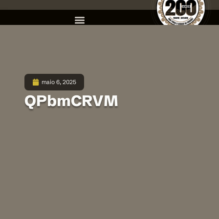
maio 6, 2025
QPbmCRVM