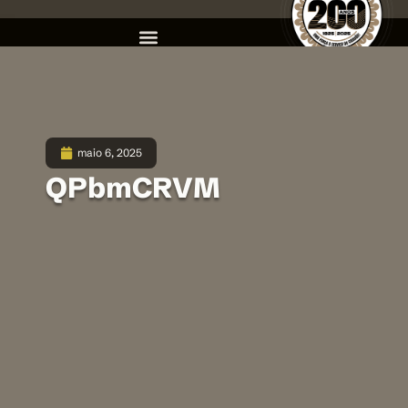
maio 6, 2025
QPbmCRVM