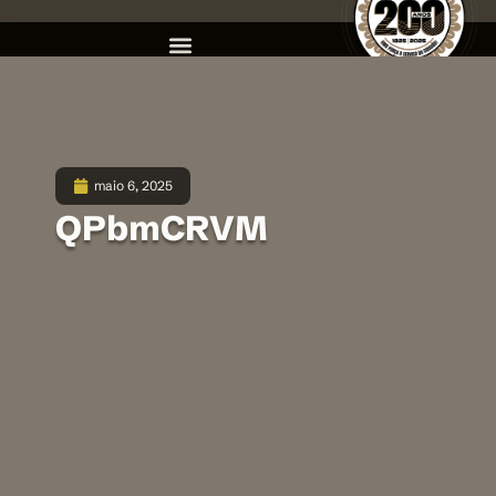
maio 6, 2025
QPbmCRVM