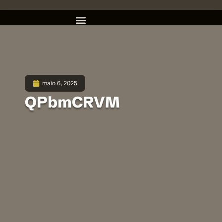
maio 6, 2025
QPbmCRVM