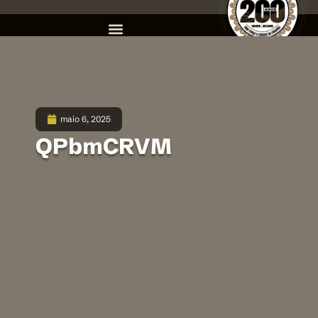
maio 6, 2025
QPbmCRVM