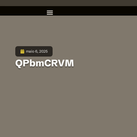
maio 6, 2025
QPbmCRVM