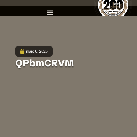
maio 6, 2025
QPbmCRVM