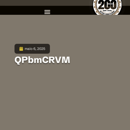
maio 6, 2025
QPbmCRVM