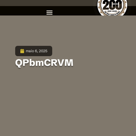
maio 6, 2025
QPbmCRVM