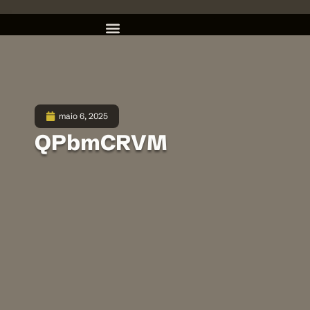
maio 6, 2025
QPbmCRVM