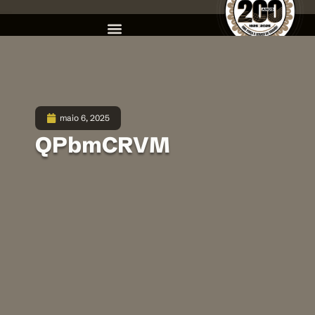
maio 6, 2025
QPbmCRVM