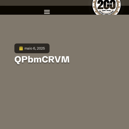
maio 6, 2025
QPbmCRVM