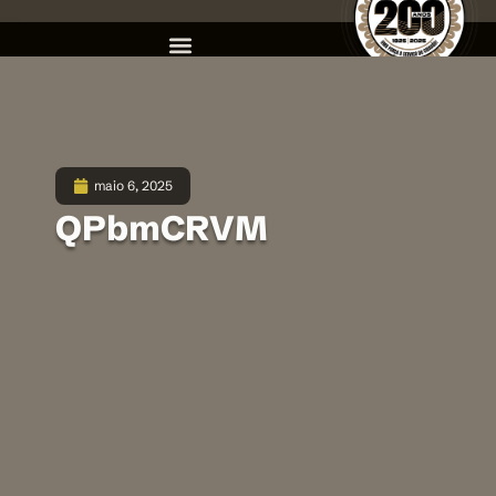
maio 6, 2025
QPbmCRVM