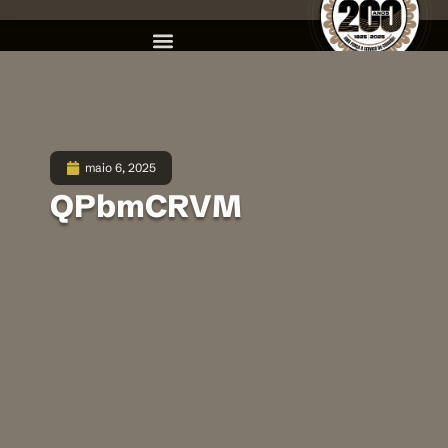
maio 6, 2025
QPbmCRVM