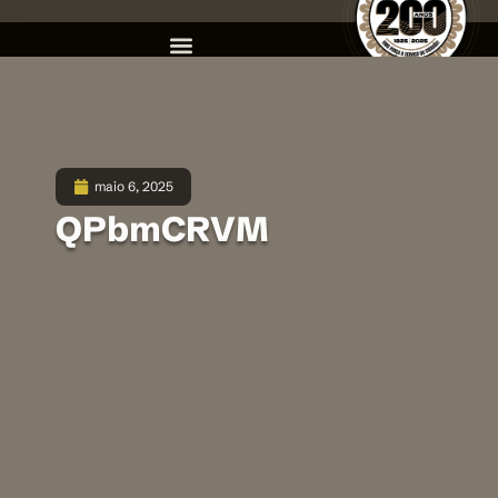
maio 6, 2025
QPbmCRVM