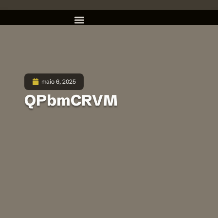
maio 6, 2025
QPbmCRVM