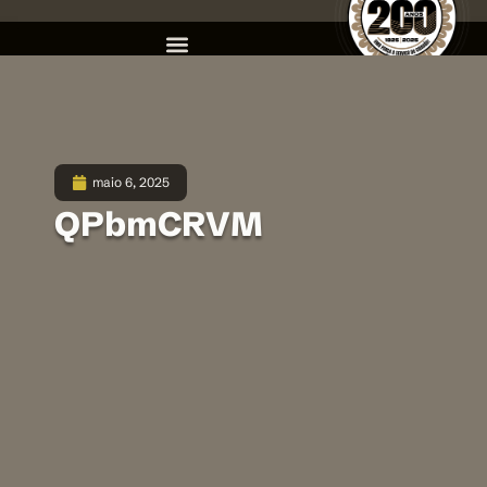
maio 6, 2025
QPbmCRVM