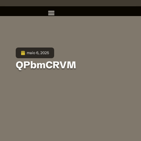
maio 6, 2025
QPbmCRVM