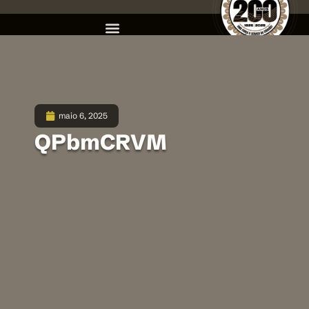
maio 6, 2025
QPbmCRVM