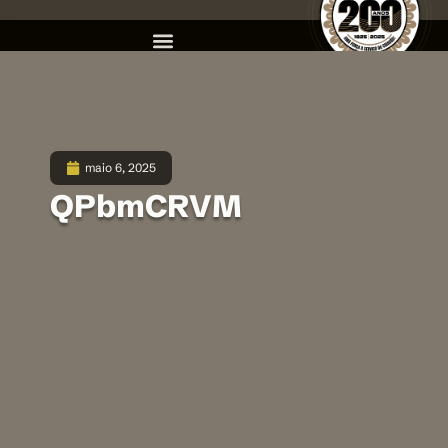
maio 6, 2025
QPbmCRVM