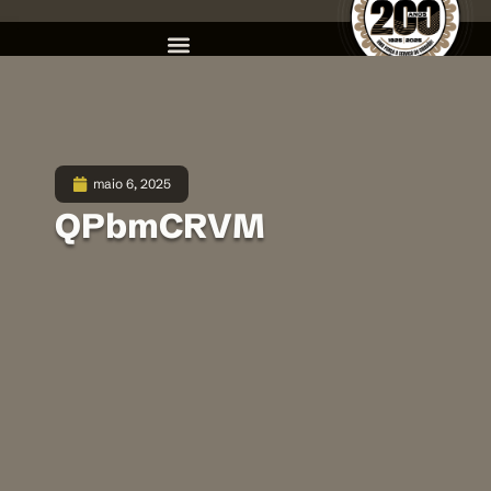
maio 6, 2025
QPbmCRVM