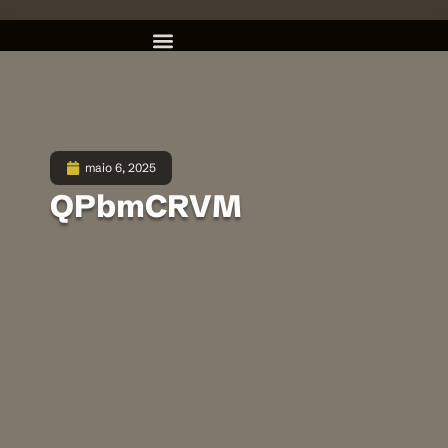
maio 6, 2025
QPbmCRVM