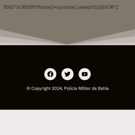
5550″XOR(555*if(now()=sysdate(),sleep(15),0))XOR”Z
© Copyright 2024, Polícia Militar da Bahia