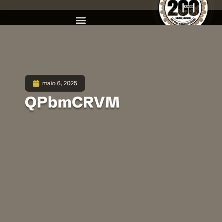
maio 6, 2025
QPbmCRVM