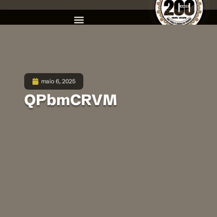
maio 6, 2025
QPbmCRVM