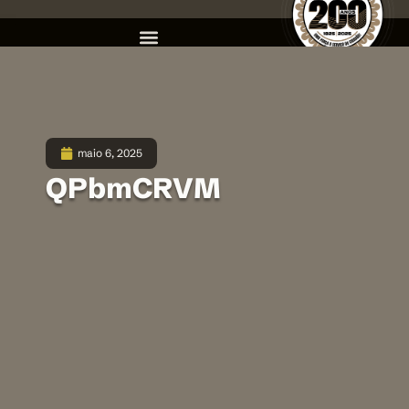
maio 6, 2025
QPbmCRVM