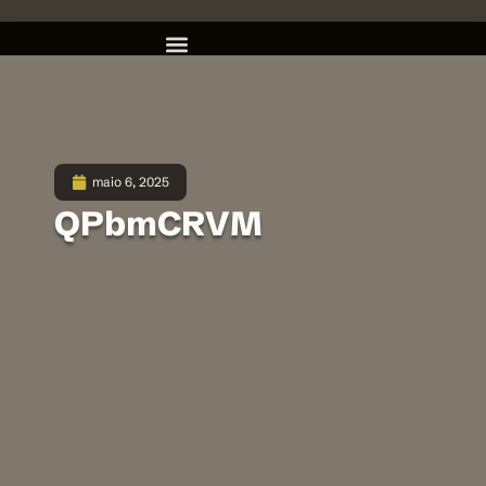
maio 6, 2025
QPbmCRVM