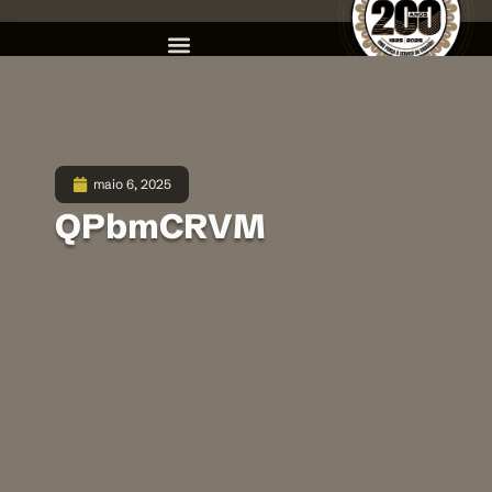
maio 6, 2025
QPbmCRVM