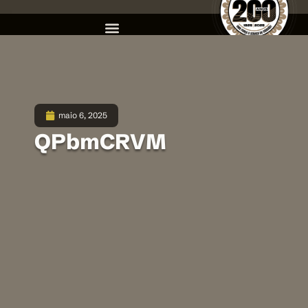
maio 6, 2025
QPbmCRVM