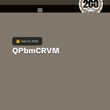
maio 6, 2025
QPbmCRVM