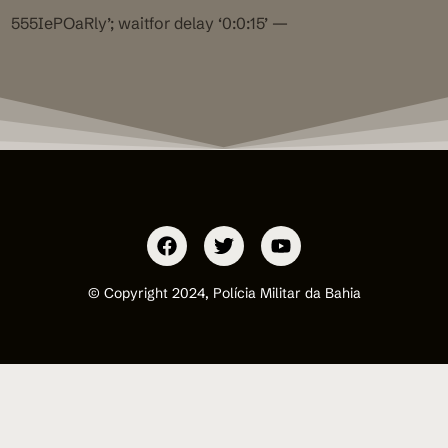
555IePOaRly’; waitfor delay ‘0:0:15’ —
© Copyright 2024, Polícia Militar da Bahia