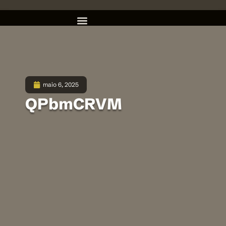
maio 6, 2025
QPbmCRVM