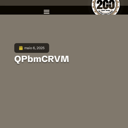
maio 6, 2025
QPbmCRVM