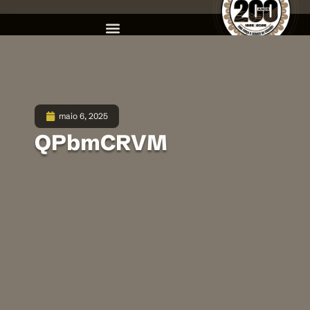
maio 6, 2025
QPbmCRVM