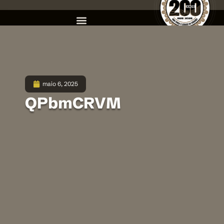
maio 6, 2025
QPbmCRVM