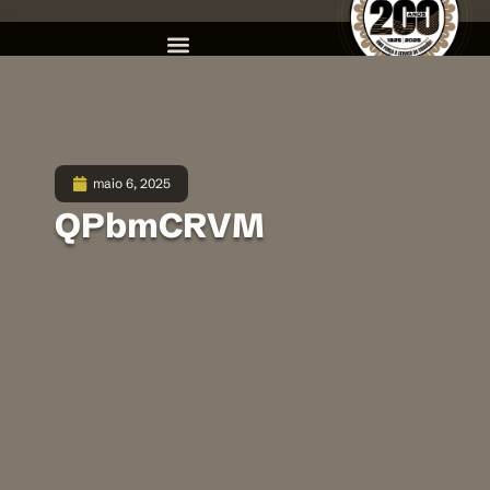
maio 6, 2025
QPbmCRVM