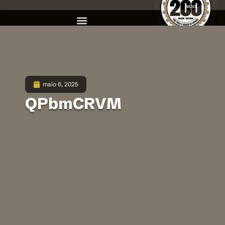
maio 6, 2025
QPbmCRVM