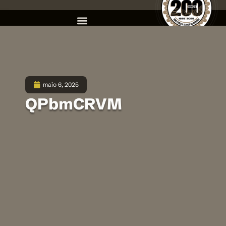
maio 6, 2025
QPbmCRVM