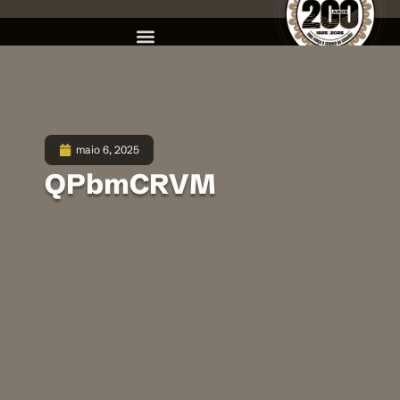
maio 6, 2025
QPbmCRVM