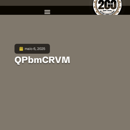
maio 6, 2025
QPbmCRVM