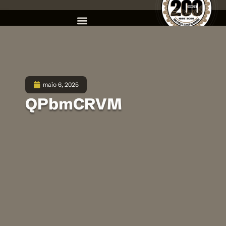
maio 6, 2025
QPbmCRVM