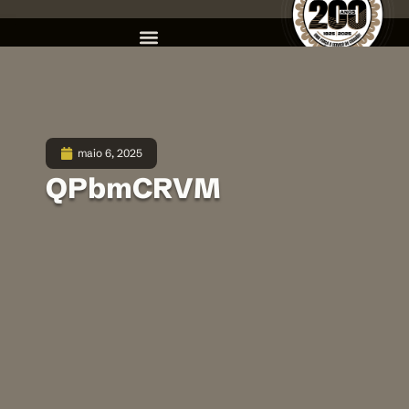
maio 6, 2025
QPbmCRVM