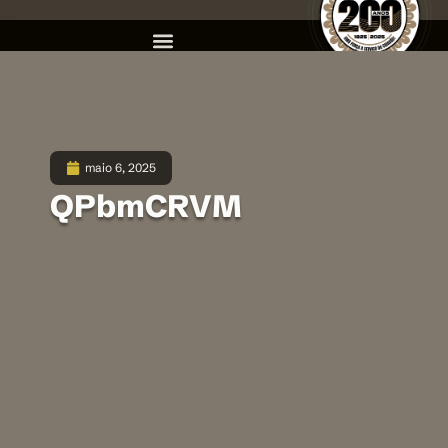
maio 6, 2025
QPbmCRVM