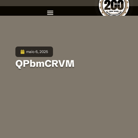
maio 6, 2025
QPbmCRVM