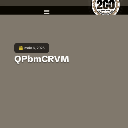
maio 6, 2025
QPbmCRVM